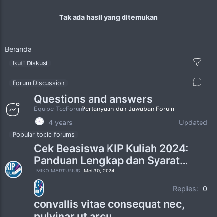
"Update informasi terkait bagaimana
bergabung dengan assalam sumbar min. "
NaN tahun lalu
Tak ada hasil yang ditemukan
Beranda
Ikuti Diskusi
Forum Discussion
Questions and answers
Equipe TecForum
Pertanyaan dan Jawaban Forum
4 years
Updated
Popular topic forums
Cek Beasiswa KIP Kuliah 2024:
Panduan Lengkap dan Syarat
Pendaftaran
MIKO MARTUNUS
Mei 30, 2024
Replies:
0
convallis vitae consequat nec,
pulvinar ut arcu