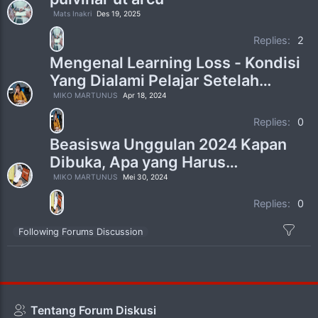
Mats Inakri
Des 19, 2025
Replies:
2
Mengenal Learning Loss - Kondisi
Yang Dialami Pelajar Setelah
Pandemi
MIKO MARTUNUS
Apr 18, 2024
Replies:
0
Beasiswa Unggulan 2024 Kapan
Dibuka, Apa yang Harus
Dipersiapkan
MIKO MARTUNUS
Mei 30, 2024
Replies:
0
Following Forums Discussion
Tentang Forum Diskusi