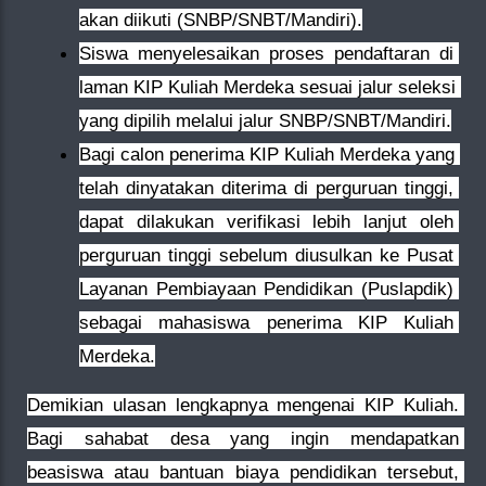
akan diikuti (SNBP/SNBT/Mandiri).
Siswa menyelesaikan proses pendaftaran di 
laman KIP Kuliah Merdeka sesuai jalur seleksi 
yang dipilih melalui jalur SNBP/SNBT/Mandiri.
Bagi calon penerima KIP Kuliah Merdeka yang 
telah dinyatakan diterima di perguruan tinggi, 
dapat dilakukan verifikasi lebih lanjut oleh 
perguruan tinggi sebelum diusulkan ke Pusat 
Layanan Pembiayaan Pendidikan (Puslapdik) 
sebagai mahasiswa penerima KIP Kuliah 
Merdeka.
Demikian ulasan lengkapnya mengenai KIP Kuliah. 
Bagi sahabat desa yang ingin mendapatkan 
beasiswa atau bantuan biaya pendidikan tersebut, 