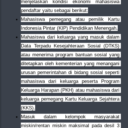
menjelaskan kondisi ekonomi mahasiswa 
pendaftar yaitu sebagai berikut:
Mahasiswa pemegang atau pemilik Kartu 
Indonesia Pintar (KIP) Pendidikan Menengah.
Mahasiswa dari keluarga yang masuk dalam 
Data Terpadu Kesejahteraan Sosial (DTKS) 
atau menerima program bantuan sosial yang 
ditetapkan oleh kementerian yang menangani 
urusan pemerintahan di bidang sosial seperti 
mahasiswa dari keluarga peserta Program 
Keluarga Harapan (PKH) atau mahasiswa dari 
keluarga pemegang Kartu Keluarga Sejahtera 
(KKS).
Masuk dalam kelompok masyarakat 
miskin/rentan miskin maksimal pada desil 3 