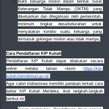
Bukti keluarga miskin dalam bentuk Surat 
Keterangan Tidak Mampu (SKTM) yang 
dikeluarkan dan dilegalisasi oleh pemerintah, 
minimum tingkat desa/kelurahan untuk 
menyatakan kondisi suatu keluarga yang 
termasuk golongan miskin atau tidak mampu.
Cara Pendaftaran KIP Kuliah
Pendaftaran KIP Kuliah dapat dilakukan secara 
online melalui laman resmi 
https://kip-
kuliah.kemdikbud.go.id/
.
Agar calon mahasiswa memiliki panduan terkait cara 
daftar KIP Kuliah Merdeka, ikuti langkah-langkah 
berikut ini: