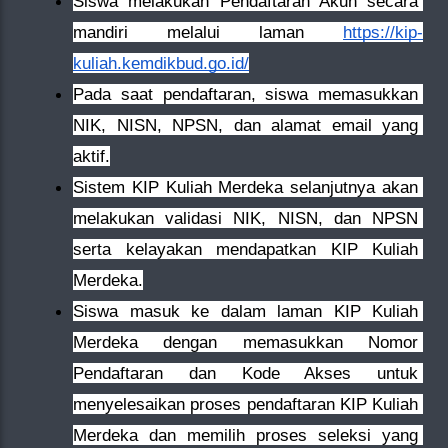
Siswa melakukan Pendaftaran Akun secara 
mandiri melalui laman 
https://kip-
kuliah.kemdikbud.go.id/
Pada saat pendaftaran, siswa memasukkan 
NIK, NISN, NPSN, dan alamat email yang 
aktif.
Sistem KIP Kuliah Merdeka selanjutnya akan 
melakukan validasi NIK, NISN, dan NPSN 
serta kelayakan mendapatkan KIP Kuliah 
Merdeka.
Siswa masuk ke dalam laman KIP Kuliah 
Merdeka dengan memasukkan Nomor 
Pendaftaran dan Kode Akses untuk 
menyelesaikan proses pendaftaran KIP Kuliah 
Merdeka dan memilih proses seleksi yang 