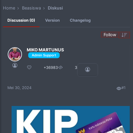
"Update informasi terkait bagaimana
bergabung dengan assalam sumbar min. "
Home
Beasiswa
Diskusi
NaN tahun lalu
Discussion (0)
Version
Changelog
Follow
MIKO MARTUNUS
+36983
3
Mei 30, 2024
#1