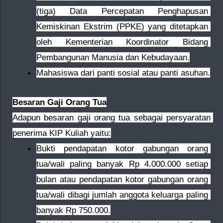
(tiga) Data Percepatan Penghapusan 
Kemiskinan Ekstrim (PPKE) yang ditetapkan 
oleh Kementerian Koordinator Bidang 
Pembangunan Manusia dan Kebudayaan.
Mahasiswa dari panti sosial atau panti asuhan.
Besaran Gaji Orang Tua
Adapun besaran gaji orang tua sebagai persyaratan 
penerima KIP Kuliah yaitu:
Bukti pendapatan kotor gabungan orang 
tua/wali paling banyak Rp 4.000.000 setiap 
bulan atau pendapatan kotor gabungan orang 
tua/wali dibagi jumlah anggota keluarga paling 
banyak Rp 750.000.